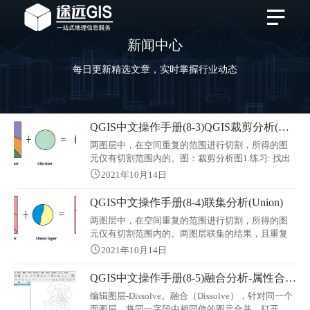
新闻中心
每日更新精选文章，实时掌握行业动态
QGIS中文操作手册(8-3)QGIS裁剪分析(Clip)
两图层中，在空间重复的范围进行切割，所得的图
元仅有切割范围内的。图：裁剪分析图1.练习: 找出
台北市内有哪些捷运站。图：台北市捷运站分布欲
2021年10月14日
求出台北市内有哪些捷运站，需要下面的步骤[输入
矢量图层]：[捷运站.shp] 。[裁切形状图层]：[台北
QGIS中文操作手册(8-4)联集分析(Union)
市.shp]。[输出 shape檔]：输出位置与文件名蓝色点
两图层中，在空间重复的范围进行切割，所得的图
为Clip后的捷运站QGIS比较 Intersect 与 Clip layer 结
元仅有切割范围内的。两图层联集的结果，且重复
果
区域彼此互相切割，并带有各自的属性。图：联集
2021年10月14日
分析练习：Union台北县市图层 & buffer1000m。
图：台北县市图层 & buffer1000m步骤如下：[输入矢
QGIS中文操作手册(8-5)融合分析-属性合并(Dissolve)
量图层] ：[台北县市.shp]。[联集图层 ]：[Buffer zone
编辑图层-Dissolve。融合（Dissolve），针对同一个
1 km.shp]。[输出 shapefile]
面图层，将同一字段中相同值的图元合并。打开