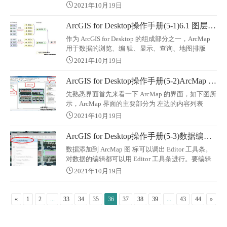
有的数据导入 Geodatabase 空间数据空中。 示例数
2021年10月19日
据在…\DATA\BuildingGeodatabase 中，该文件夹中
的内容是某保护区的地形及植被信息，还有该保护
ArcGIS for Desktop操作手册(5-1)6.1 图层、数据框与地图
区的范围以及研究区域范围。我们的练习目的是要
作为 ArcGIS for Desktop 的组成部分之一，ArcMap
在该文件夹中创建一个 Geodatabase
用于数据的浏览、编 辑、显示、查询、地图排版
等，和 ArcCatalog 一起构成了完整的数据处理与管
2021年10月19日
理分析的功能。在前一章中已经介绍了 ArcCatalog
的使用，本章中将介绍 ArcMap 的使用。本章的例子
ArcGIS for Desktop操作手册(5-2)ArcMap 界面与数据添加
依然使用第 4 章里的小区平面图示例，但是将从原
先熟悉界面首先来看一下 ArcMap 的界面，如下图所
理的角度做更加细致的说明。
示，ArcMap 界面的主要部分为 左边的内容列表
（Table Of Conten）中间的显示区以及右边的目录窗
2021年10月19日
口。在内 容列表里可以进行数据图层的管理。一个
矢量要素类或者一个栅格数据加载到 ArcMap 里后，
ArcGIS for Desktop操作手册(5-3)数据编辑概述
就成为内容列表中的一个图层。图层是对数据的引
数据添加到 ArcMap 图 标可以调出 Editor 工具条。
用，图层记录 的是数据存放的路径以及数据的显示
对数据的编辑都可以用 Editor 工具条进行。要编辑
特性。
数据，必须开始一个编辑会话，即开启编辑状态，
2021年10月19日
只有在编辑状态下 才可以进行数据的编辑。在编辑
的时候，要随时保存编辑，以免由于电脑的意外 情
况造成所做编辑丢失。当完成编辑后，可停止编辑
«
1
2
...
33
34
35
36
37
38
39
...
43
44
»
状态。空间数据既有空间几何信息（即要素的外
形），又有属性信息（关于要素的一些说明信息，
如地块编号