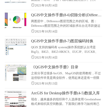
[village for dissolve.shp]点击「地理空间运算工具」
2021年10月14日
→「融合(Dissolve)」。
QGIS中文操作手册(8-6)切除分析(Difference)
两图层中，Difference图层范围之外的区域。图：
Difference图层范围之外的区域欲求出台北市距捷运
站1km以外的地区。[输入矢量图层]：[台北市.shp]。
2021年10月14日
[欲切除的图层]：[buffer zone 1km.shp]。[输出shape
檔]：输出结果图层。QGIS中文手册的全部内容章
QGIS中文操作手册(8-7)图层编码转换
节： QGIS简体中文操作手册
QGIS 支持的编码有 system(操作系统默认台湾是
Big5)、BIG5、BIG5-HKSCS、EUCJP、EUCKR、
GB2312、GBK、GB18030、JIS7、HIFT-JIS、
2021年10月14日
TSCII、UTF-8、UTF-16、KOI8-R、KOI8-U、
ISO8859-1、ISO8859-2、ISO8859-3、ISO8859-4、
《QGIS中文操作手册》目录
ISO8859-5、ISO8859-6
之前分享过很多ArcGIS、MapGIS的使用教程，不过
这些软件毕竟是商业软件，使用起来还是有一些限
制。所以此后会尝试分享一些开源的GIS软件及使用
2021年10月13日
教程，本文分享最著名的开源桌面GIS软件：QGIS的
使用手册。关于QGISQGIS（之前也叫Quantum
ArcGIS for Desktop操作手册(4-5)数据入库
GIS）是一个开源的桌面GIS软件，它提供了数据的
现在，越来越多的组织和个人选择使用 Geodatabase
显示、编辑和分析功能。 QGIS以C++写成，它的GUI
格式来组织其空间数据。下面我们将学习如何将已
使用了Qt库。