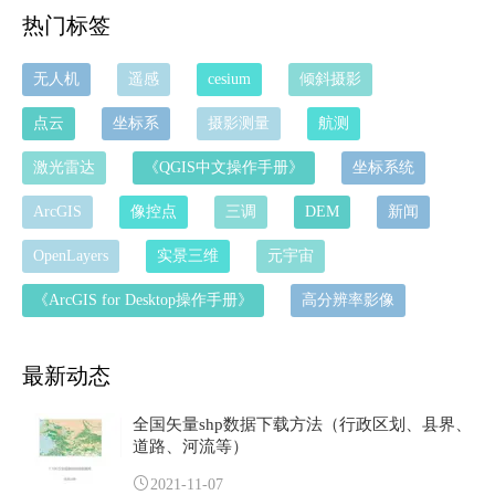
热门标签
无人机
遥感
cesium
倾斜摄影
点云
坐标系
摄影测量
航测
激光雷达
《QGIS中文操作手册》
坐标系统
ArcGIS
像控点
三调
DEM
新闻
OpenLayers
实景三维
元宇宙
《ArcGIS for Desktop操作手册》
高分辨率影像
最新动态
全国矢量shp数据下载方法（行政区划、县界、
道路、河流等）
2021-11-07