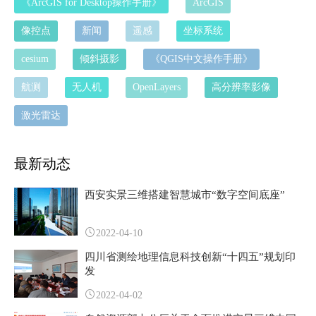
《ArcGIS for Desktop操作手册》
ArcGIS
像控点
新闻
遥感
坐标系统
cesium
倾斜摄影
《QGIS中文操作手册》
航测
无人机
OpenLayers
高分辨率影像
激光雷达
最新动态
西安实景三维搭建智慧城市“数字空间底座”
2022-04-10
四川省测绘地理信息科技创新“十四五”规划印
发
2022-04-02