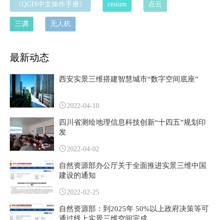
《QGIS中文操作手册》
cesium
点云
三调
无人机
最新动态
西安实景三维搭建智慧城市“数字空间底座”
2022-04-10
四川省测绘地理信息科技创新“十四五”规划印
发
2022-04-02
自然资源部办公厅关于全面推进实景三维中国
建设的通知
2022-02-25
自然资源部：到2025年 50%以上政府决策等可
通过线上实景三维空间完成