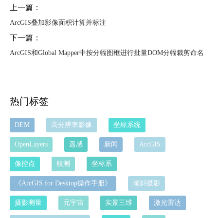
上一篇：
ArcGIS叠加影像面积计算并标注
下一篇：
ArcGIS和Global Mapper中按分幅图框进行批量DOM分幅裁剪命名
热门标签
DEM
高分辨率影像
坐标系统
OpenLayers
遥感
新闻
ArcGIS
像控点
航测
坐标系
《ArcGIS for Desktop操作手册》
倾斜摄影
摄影测量
元宇宙
实景三维
激光雷达