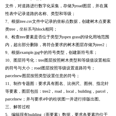
文件，对道路进行数字化采集，存储为road图层，并在属
性表中记录道路的名称、类型和等级；
7、根据tree.csv文件中记录的坐标点数据，创建树木点要素
类tree，
坐标系
与block相同；
8、检查tree要素是否位于类型为open grass的绿化用地范围
内，超出部分删除，将符合要求的树木图层存储为tree2；
9、根据example.jpg中的符号类型，创建新符号库；
10、图层符号化：tree图层按照树木类型和等级值设置相应
的符号与大小；road图层按照等级设置道路符号；
parcelnew图层按照类型设置任意的符号；
11、制作专题图：要求具有图名、比例尺、图例、指北针
等要素，图层包括：tree2，road，local，building，parcel，
parcelnew；并与要求4中的柱状图一并进行排版出图。
三、解答过程
5、编辑现有building（面要素）数据，要求各要素均位于