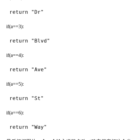
 return "Dr"
if(a==3):
 return "Blvd"
if(a==4):
 return "Ave"
if(a==5):
 return "St"
if(a==6):
 return "Way"