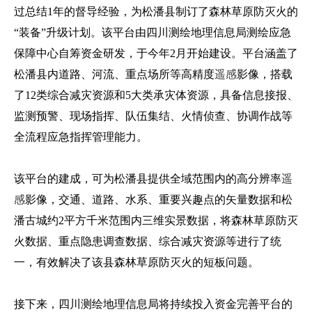
过总结1年的督导经验，为松潘县制订了森林草原防灭火的
“装备”升级计划。该平台由四川测绘地理信息局测绘应急
保障中心自筹资金研发，于今年2月开始建设。平台涵盖了
松潘县内道路、河流、重点场所等高精度
遥感
影像，搭载
了12类综合减灾资源和5大类承灾体资源，具备信息接报、
监测预警、现场指挥、队伍集结、火情侦查、协调作战等
全流程应急指挥管理能力。
该平台的建成，可为松潘县提供全域范围内的高分辨率
遥
感
影像，交通、道路、水系、重要兴趣点的矢量数据和松
潘古城约2平方千米范围内三维实景数据，将森林草原防灭
火数据、重点隐患调查数据、综合减灾资源等进行了统
一，有效解决了该县森林草原防灭火的短板问题。
接下来，四川测绘地理信息局将持续投入资金完善平台的