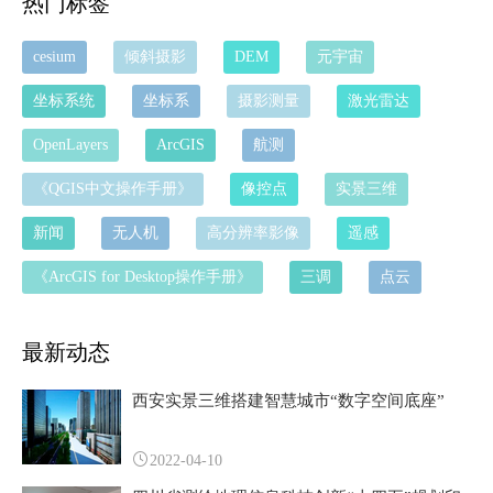
热门标签
cesium
倾斜摄影
DEM
元宇宙
坐标系统
坐标系
摄影测量
激光雷达
OpenLayers
ArcGIS
航测
《QGIS中文操作手册》
像控点
实景三维
新闻
无人机
高分辨率影像
遥感
《ArcGIS for Desktop操作手册》
三调
点云
最新动态
西安实景三维搭建智慧城市“数字空间底座”
2022-04-10