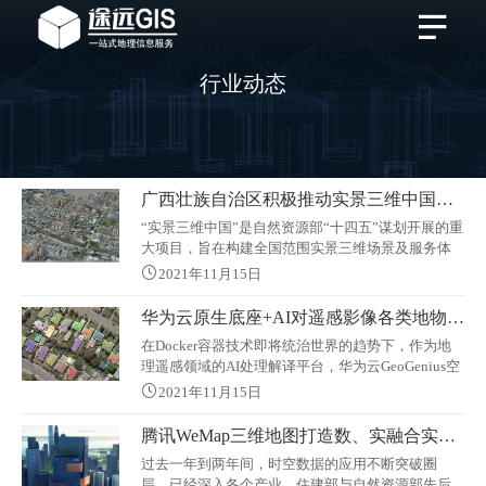
行业动态
广西壮族自治区积极推动实景三维中国建设
“实景三维中国”是自然资源部“十四五”谋划开展的重
大项目，旨在构建全国范围实景三维场景及服务体
系，为政府管理和公共服务由二维向三维升级提供
2021年11月15日
支撑。针对广西部分市县地理信息基础薄弱、财政
资金紧张的突出问题， 自治区自然资源厅探索创新
华为云原生底座+AI对遥感影像各类地物元素进行自动化的检测
“区市共建”模式 ，统筹数据需求、资金使用、成果
在Docker容器技术即将统治世界的趋势下，作为地
应用，在柳州、桂林、崇左、来宾四市推进实景三
理遥感领域的AI处理解译平台，华为云GeoGenius空
维资源建设，推动全区城市级实景三维数据精度和
天地平台，早已开始全面的云原生方向转型。本文
覆盖范围迈向全国领先水平
2021年11月15日
总结大规模遥感影像处理在云原生平台的落地经
验，期间各种性能并发等场景优化经验有不少借鉴
腾讯WeMap三维地图打造数、实融合实景三维底座
意义，与各遥感同行分享。本文作者：唐盛军，华
过去一年到两年间，时空数据的应用不断突破圈
为云城市智能体架构师，拥有多年开发经验，先后
层，已经深入各个产业。住建部与自然资源部先后