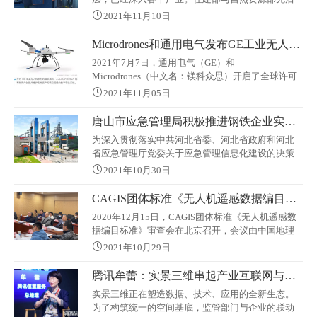
从事：网络协议识别&解析、业务控制网关等网络协
印发《城市信息模型（CIM）基础平台技术导则》与
议相关工作
2021年11月10日
《实景三维中国建设技术大纲（2021版）》，更是
将三维时空数据基底的建设推向新的高潮。地图行
Microdrones和通用电气发布GE工业无人机系列
业的核心需求也随之出现 “从抽象到真实，从静态到
2021年7月7日，通用电气（GE）和
时序，从靠人理解到人机兼容理解，从平面到立
Microdrones（中文名：镁科众思）开启了全球许可
体，从按要素、分尺度到按实体、分精度，从陆地
合作伙伴关系。根据约定，Microdrones 将面向全球
表层到全空间”的巨变。
2021年11月05日
市场推广 GE 工业无人机系列，为专业人员提供强大
的航测技术，让他们的工作更高效、准确、安全和
唐山市应急管理局积极推进钢铁企业实景三维倾斜摄影建模工作
获取更高盈利。GE 工业无人机系列结合了两家高度
为深入贯彻落实中共河北省委、河北省政府和河北
互补的工业公司的优势。通过与专业无人机测量设
省应急管理厅党委关于应急管理信息化建设的决策
备的行业领先者 Microdrones 合作
部署，全面提升钢铁企业安全生产信息化监管水
2021年10月30日
平，唐山市应急管理局多措并举，积极推进全市钢
铁企业实景三维倾斜摄影建模工作。一是高度重
CAGIS团体标准《无人机遥感数据编目标准》通过审查
视，周密部署。转发了《河北省应急管理厅关于开
2020年12月15日，CAGIS团体标准《无人机遥感数
展倾斜摄影三维建模工作的通知》（冀应急
据编目标准》审查会在北京召开，会议由中国地理
〔2021〕17号），成立了以一把手为组长的实景三
信息产业协会常务副会长胥燕婴主持，中国科学院
维倾斜摄影建模工作领导小组，明确了职责分工
2021年10月29日
地理科学与资源研究所党委书记廖小罕、审查委员
会专家、参编单位人员20余人参会。 审查委员会专
腾讯牟蕾：实景三维串起产业互联网与消费互联网
家听取了编制组关于该标准编制情况的说明，逐条
实景三维正在塑造数据、技术、应用的全新生态。
审查了标准送审稿文本。经质询和讨论，认为该标
为了构筑统一的空间基底，监管部门与企业的联动
准规定了无人机遥感数据的编目对象、内容、方