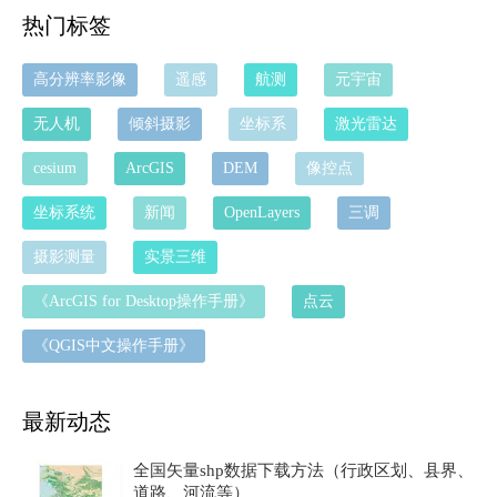
热门标签
高分辨率影像
遥感
航测
元宇宙
无人机
倾斜摄影
坐标系
激光雷达
cesium
ArcGIS
DEM
像控点
坐标系统
新闻
OpenLayers
三调
摄影测量
实景三维
《ArcGIS for Desktop操作手册》
点云
《QGIS中文操作手册》
最新动态
全国矢量shp数据下载方法（行政区划、县界、
道路、河流等）