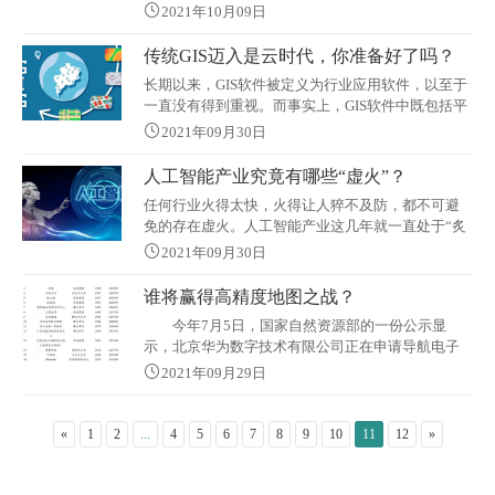
愈加频繁，跨领域企业合作正在成为常态。作为空
法，无人机遥感数据元数据
2021年10月09日
间信息领域的深度参与者，腾讯在从数据生态、技
术生态再到应用生态的产业链条中，扮演着助手的
传统GIS迈入是云时代，你准备好了吗？
角色。“腾讯近日发布的实景三维中国解决方案是一
长期以来，GIS软件被定义为行业应用软件，以至于
个开放的生态。” 腾讯位置服务总经理牟蕾向泰伯网
一直没有得到重视。而事实上，GIS软件中既包括平
介绍：“在数据采集层和数据处理层，我们向地信测
台软件也包括应用软件。其中GIS平台软件是所有地
绘等专业机构提供算法、算力等开放能力。
2021年09月30日
理信息应用系统的二次开发平台
人工智能产业究竟有哪些“虚火”？
任何行业火得太快，火得让人猝不及防，都不可避
免的存在虚火。人工智能产业这几年就一直处于“炙
手可热，被泼冷水，势头不减反增”的发展状态，资
2021年09月30日
本大举杀入时如此，资本寒冬时也如此。2018年，
人工智能技术在不同应用场景做了很多落地商用的
谁将赢得高精度地图之战？
尝试，有些项目还取得了可喜的成绩。商用如火如
今年7月5日，国家自然资源部的一份公示显
荼，基础研究方面的短板却没得到社会的正视，
示，北京华为数字技术有限公司正在申请导航电子
地图制作的甲级资质。 华为吹响了进军高精度
2021年09月29日
地图领域的号角，一时间业内哗然。 究竟是狼
来了，还是机会来了？ 事实上，拥有绘制高精
地图资质和能力的地图服务商，这几年来一直是各
«
1
2
...
4
5
6
7
8
9
10
11
12
»
大互联网公司争夺的焦点。 以BAT