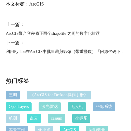
本文标签：
ArcGIS
上一篇：
ArcGIS聚合容差修正两个shapefile 之间的数字化错误
下一篇：
利用Python在ArcGIS中批量裁剪影像（带重叠度）「附源代码下载」
热门标签
三调
《ArcGIS for Desktop操作手册》
OpenLayers
激光雷达
无人机
坐标系统
航测
点云
cesium
坐标系
实景三维
像控点
ArcGIS
摄影测量