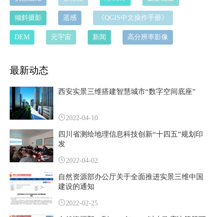
倾斜摄影
遥感
《QGIS中文操作手册》
DEM
元宇宙
新闻
高分辨率影像
最新动态
西安实景三维搭建智慧城市“数字空间底座”
2022-04-10
四川省测绘地理信息科技创新“十四五”规划印
发
2022-04-02
自然资源部办公厅关于全面推进实景三维中国
建设的通知
2022-02-25